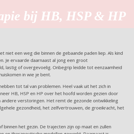
pie bij HB, HSP & HP
et niet een weg die binnen de gebaande paden liep. Als kind
n. Je ervaarde daarnaast al jong een groot
d, lastig of overgevoelig. Onbegrip leidde tot eenzaamheid
huiskomen in wie je bent.
ebben tot tal van problemen. Heel vaak uit het zich in
anneer HB, HSP en HP over het hoofd worden gezien door
n andere verstoringen. Het remt de gezonde ontwikkeling
algehele gezondheid, het zelfvertrouwen, de groeikracht, het
binnen het gezin. De trajecten zijn op maat en zullen
ten en therapeutische modellen gewerkt. Daarnaast is