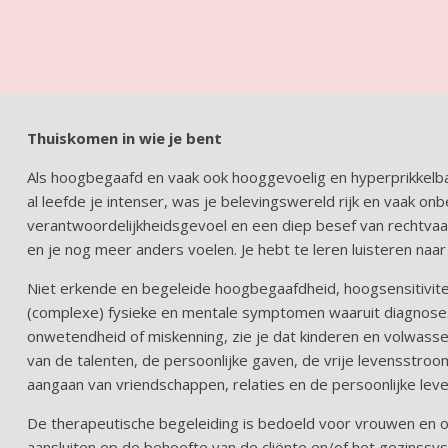
Thuiskomen in wie je bent
Als hoogbegaafd en vaak ook hooggevoelig en hyperprikkelbaa
al leefde je intenser, was je belevingswereld rijk en vaak 
verantwoordelijkheidsgevoel en een diep besef van rechtvaar
en je nog meer anders voelen. Je hebt te leren luisteren naa
Niet erkende en begeleide hoogbegaafdheid, hoogsensitiviteit 
(complexe) fysieke en mentale symptomen waaruit diagnose
onwetendheid of miskenning, zie je dat kinderen en volwass
van de talenten, de persoonlijke gaven, de vrije levensstroo
aangaan van vriendschappen, relaties en de persoonlijke lev
De therapeutische begeleiding is bedoeld voor vrouwen en ou
aansluiten op de behoefte van de cliënte en/of het gezinssy