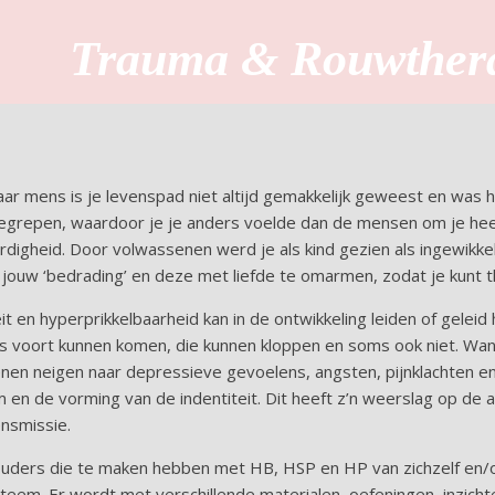
Trauma & Rouwthera
r mens is je levenspad niet altijd gemakkelijk geweest en was h
onbegrepen, waardoor je je anders voelde dan de mensen om je hee
digheid. Door volwassenen werd je als kind gezien als ingewikkel
r jouw ‘bedrading’ en deze met liefde te omarmen, zodat je kunt t
en hyperprikkelbaarheid kan in de ontwikkeling leiden of geleid h
s voort kunnen komen, die kunnen kloppen en soms ook niet. W
enen neigen naar depressieve gevoelens, angsten, pijnklachten e
m en de vorming van de indentiteit. Dit heeft z’n weerslag op de 
ensmissie.
ders die te maken hebben met HB, HSP en HP van zichzelf en/of 
steem. Er wordt met verschillende materialen, oefeningen, inzich